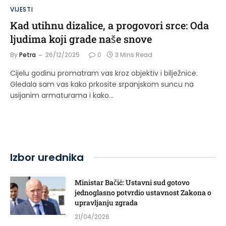
VIJESTI
Kad utihnu dizalice, a progovori srce: Oda
ljudima koji grade naše snove
By
Petra
26/12/2025
0
3 Mins Read
Cijelu godinu promatram vas kroz objektiv i bilježnice.
Gledala sam vas kako prkosite srpanjskom suncu na
usijanim armaturama i kako…
Izbor urednika
Ministar Bačić: Ustavni sud gotovo
jednoglasno potvrdio ustavnost Zakona o
upravljanju zgrada
21/04/2026