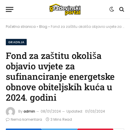
Početna stranica
»
Blog
»
Fond za zaštitu okoliša objavio uvjete za sufinanciranje energetske obnove obiteljskih kuća u 2024. godini
GRADNJA
Fond za zaštitu okoliša
objavio uvjete za
sufinanciranje energetske
obnove obiteljskih kuća u
2024. godini
By
admin
08/01/2024
Updated:
01/03/2024
Nema komentara
3 Mins Read