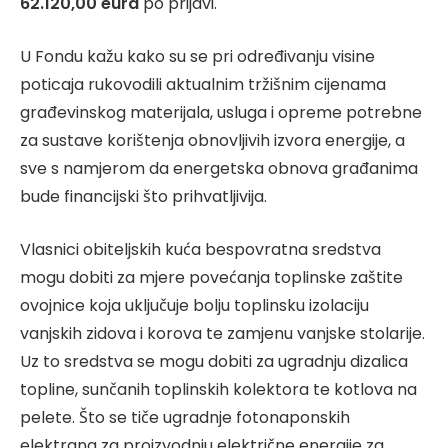
62.120,00 eura
po prijavi.
U Fondu kažu kako su se pri određivanju visine
poticaja rukovodili aktualnim tržišnim cijenama
građevinskog materijala, usluga i opreme potrebne
za sustave korištenja obnovljivih izvora energije, a
sve s namjerom da energetska obnova građanima
bude financijski što prihvatljivija.
Vlasnici obiteljskih kuća bespovratna sredstva
mogu dobiti za mjere povećanja toplinske zaštite
ovojnice koja uključuje bolju toplinsku izolaciju
vanjskih zidova i korova te zamjenu vanjske stolarije.
Uz to sredstva se mogu dobiti za ugradnju dizalica
topline, sunčanih toplinskih kolektora te kotlova na
pelete. Što se tiče ugradnje fotonaponskih
elektrana za proizvodnju električne energije za