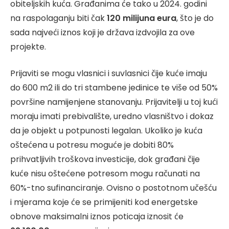
obiteljskih kuća. Građanima će tako u 2024. godini
na raspolaganju biti čak
120 milijuna eura
, što je do
sada najveći iznos koji je država izdvojila za ove
projekte.
Prijaviti se mogu vlasnici i suvlasnici čije kuće imaju
do 600 m2 ili do tri stambene jedinice te više od 50%
površine namijenjene stanovanju. Prijavitelji u toj kući
moraju imati prebivalište, uredno vlasništvo i dokaz
da je objekt u potpunosti legalan. Ukoliko je kuća
oštećena u potresu moguće je dobiti 80%
prihvatljivih troškova investicije, dok građani čije
kuće nisu oštećene potresom mogu računati na
60%-tno sufinanciranje. Ovisno o postotnom učešću
i mjerama koje će se primijeniti kod energetske
obnove maksimalni iznos poticaja iznosit će