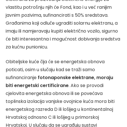
vlastitu potrošnju njih će Fond, kao i u već ranijim
javnim pozivima, sufinancirati s 50% sredstava.
Građanima koji odluče ugraditi solarnu elektranu, a
imaju ili namjeravaju kupiti električno vozilo, sigurno
će biti interesantna i mogućnost dobivanja sredstva
za kućnu punionicu.
Obiteljske kuće čija će se energetska obnova
poticati, osim u slučaju kad se traži samo
sufinanciranje
fotonaponske elektrane, moraju
biti energetski certificirane
. Ako se provodi
cjelovita energetska obnova ili se povećava
toplinska izolacija vanjske ovojnice kuća mora biti
energetskog razreda D ili lošijeg u kontinentalnoj
Hrvatskoj odnosno C ili lošijeg u primorskoj
Hrvatskoj. U slučaju da se ugrađuju sustavi