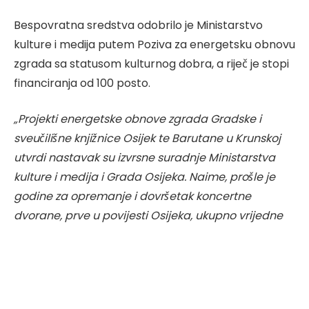
Bespovratna sredstva odobrilo je Ministarstvo
kulture i medija putem Poziva za energetsku obnovu
zgrada sa statusom kulturnog dobra, a riječ je stopi
financiranja od 100 posto.
„Projekti energetske obnove zgrada Gradske i
sveučilišne knjižnice Osijek te Barutane u Krunskoj
utvrdi nastavak su izvrsne suradnje Ministarstva
kulture i medija i Grada Osijeka. Naime, prošle je
godine za opremanje i dovršetak koncertne
dvorane, prve u povijesti Osijeka, ukupno vrijedne
1,7 milijuna eura, Ministarstvo kulture osiguralo 930
tisuća eura. Radovi su u punom jeku i trebali bi
završiti do konca godine. Osobito nas veseli što će
se kroz NPOO obnoviti pročelje zgrade gradske