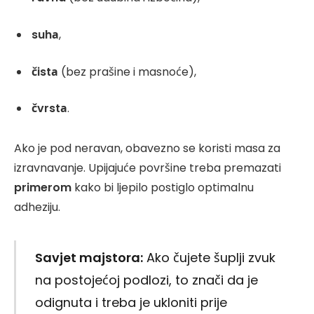
suhа
,
čistа
(bez prašine i masnoće),
čvrstа
.
Ako je pod neravan, obavezno se koristi masa za
izravnavanje. Upijajuće površine treba premazati
primerom
kako bi ljepilo postiglo optimalnu
adheziju.
Savjet majstora:
Ako čujete šuplji zvuk
na postojećoj podlozi, to znači da je
odignuta i treba je ukloniti prije