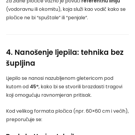
Za zidne pločice važno je povući
referentnu liniju
(vodoravnu ili okomitu), koja služi kao vodič kako se
pločice ne bi “spuštale” ili “penjale”.
4. Nanošenje ljepila: tehnika bez
šupljina
Ljepilo se nanosi nazubljenom gletericom pod
kutom od
45°
, kako bi se stvorili brazdasti tragovi
koji omogućuju ravnomjeran pritisak.
Kod velikog formata pločica (npr. 60×60 cm i većih),
preporučuje se: