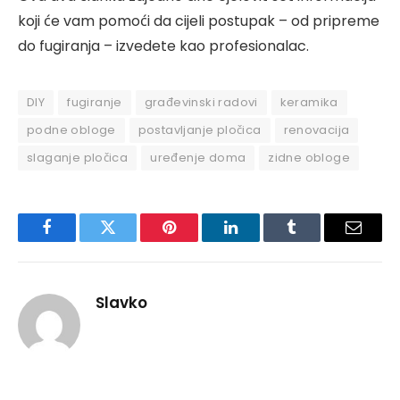
koji će vam pomoći da cijeli postupak – od pripreme
do fugiranja – izvedete kao profesionalac.
DIY
fugiranje
građevinski radovi
keramika
podne obloge
postavljanje pločica
renovacija
slaganje pločica
uređenje doma
zidne obloge
Facebook
Twitter
Pinterest
LinkedIn
Tumblr
Email
Slavko