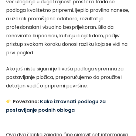
već ulaganje u dugotrajnost prostora. Kada se
podloga kvalitetno pripremi, ljepilo pravilno nanese,
a uzorak promišljeno odabere, rezultat je
profesionalan i vizualno besprijekoran. Bilo da
renovirate kupaonicu, kuhinju ili cijeli dom, pažljiv
pristup svakom koraku donosi razliku koja se vidi na
prvi pogled.
Ako još niste sigurni je li vaša podloga spremna za
postavljanje pločica, preporučujemo da proučite i
detaljan vodič o pripremi površine:
Povezano:
Kako izravnati podlogu za
postavljanje podnih obloga
Ova dva članka zajedno čine cjelovit set informacija