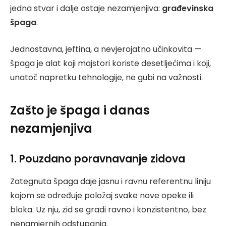
jedna stvar i dalje ostaje nezamjenjiva:
građevinska
špaga
.
Jednostavna, jeftina, a nevjerojatno učinkovita —
špaga je alat koji majstori koriste desetljećima i koji,
unatoč napretku tehnologije, ne gubi na važnosti.
Zašto je špaga i danas
nezamjenjiva
1. Pouzdano poravnavanje zidova
Zategnuta špaga daje jasnu i ravnu referentnu liniju
kojom se određuje položaj svake nove opeke ili
bloka. Uz nju, zid se gradi ravno i konzistentno, bez
nenamjernih odstupanja.