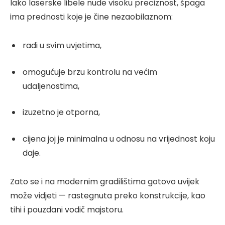
Iako laserske libele nude visoku preciznost, špaga
ima prednosti koje je čine nezaobilaznom:
radi u svim uvjetima,
omogućuje brzu kontrolu na većim
udaljenostima,
izuzetno je otporna,
cijena joj je minimalna u odnosu na vrijednost koju
daje.
Zato se i na modernim gradilištima gotovo uvijek
može vidjeti — rastegnuta preko konstrukcije, kao
tihi i pouzdani vodič majstoru.