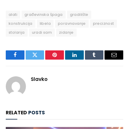
alati
građevinska špaga
gradilište
konstrukcija
libela
poravnavanje
preciznost
stolarija
uradi sam
zidanje
Facebook
Twitter
Pinterest
LinkedIn
Tumblr
Email
Slavko
RELATED
POSTS