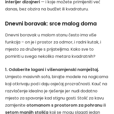
interijer dizajneri
— i koje možete primijeniti već
danas, bez obzira na budžet ili kvadraturu.
Dnevni boravak: srce malog doma
Dnevni boravak u malom stanu često ima više
funkcija – on je i prostor za odmor, i radni kutak, i
mjesto za druženje s prijateljima. Kako sve to
pomiriti u svega nekoliko metara kvadratnih?
1. Odaberite lagani i višenamjenski namještaj.
Umjesto masivnih sofa, birajte modele na nogicama
koji otkrivaju pod i daju osjećaj prozračnosti. Kauč na
razvlačenje idealno je rješenje jer nudi dodatno
mjesto za spavanje kad stignu gosti. Stolić za kavu
zamijenite
otomanom s prostorom za pohranu
ili
setom manjih stolića
koji se mogu slagati jedan