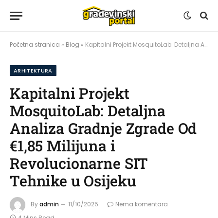
Početna stranica
»
Blog
»
Kapitalni Projekt MosquitoLab: Detaljna Analiza Gradnje Zgrade Od €1,85 Milijuna i Revolucionarne SIT Tehnike u Osijeku
ARHITEKTURA
Kapitalni Projekt
MosquitoLab: Detaljna
Analiza Gradnje Zgrade Od
€1,85 Milijuna i
Revolucionarne SIT
Tehnike u Osijeku
By
admin
11/10/2025
Nema komentara
4 Mins Read