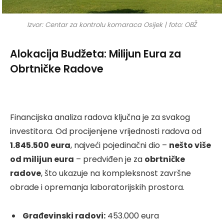
Izvor: Centar za kontrolu komaraca Osijek | foto: OBŽ
Alokacija Budžeta: Milijun Eura za
Obrtničke Radove
Financijska analiza radova ključna je za svakog
investitora. Od procijenjene vrijednosti radova od
1.845.500 eura
, najveći pojedinačni dio –
nešto više
od milijun eura
– predviđen je za
obrtničke
radove
, što ukazuje na kompleksnost završne
obrade i opremanja laboratorijskih prostora.
Građevinski radovi:
453.000 eura