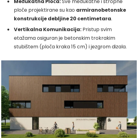
Međukatna Ploča:
Sve međukatne i stropne
ploče projektirane su kao
armiranobetonske
konstrukcije debljine 20 centimetara
.
Vertikalna Komunikacija:
Pristup svim
etažama osiguran je betonskim trokrakim
stubištem (ploča kraka 15 cm) i jezgrom dizala.