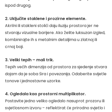
ispod drugog.
2. Uključite staklene i prozirne elemente.
Akrilni ili stakleni stolići daju iluziju prostora jer ne
stvaraju vizualne barijere. Ako želite luksuzan izgled,
kombinirajte ih s metalnim detaljima u zlatnoj ili
crnoj boji.
3. Veliki tepih – mali trik.
Tepih većih dimenzija od prostora za sjedenje stvara
dojam da je soba šira i povezanija. Odaberite svijetle
tonove i jednostavne uzorke.
4. Ogledala kao prostorni multiplikator.
Postavite jedno veliko ogledalo nasuprot prozoru ili
svjetlosnom izvoru – reflektirat će prirodno svjetlo i