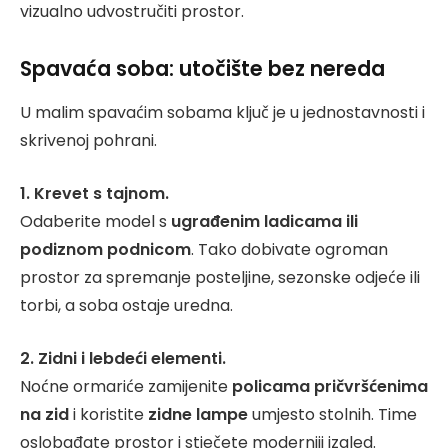
vizualno udvostručiti prostor.
Spavaća soba: utočište bez nereda
U malim spavaćim sobama ključ je u jednostavnosti i
skrivenoj pohrani.
1. Krevet s tajnom.
Odaberite model s
ugrađenim ladicama ili
podiznom podnicom
. Tako dobivate ogroman
prostor za spremanje posteljine, sezonske odjeće ili
torbi, a soba ostaje uredna.
2. Zidni i lebdeći elementi.
Noćne ormariće zamijenite
policama pričvršćenima
na zid
i koristite
zidne lampe
umjesto stolnih. Time
oslobađate prostor i stječete moderniji izgled.