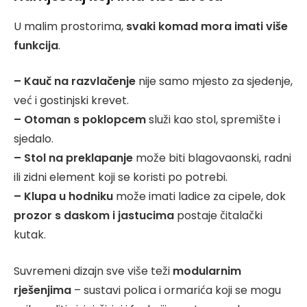
U malim prostorima,
svaki komad mora imati više
funkcija
.
– Kauč na razvlačenje
nije samo mjesto za sjedenje,
već i gostinjski krevet.
– Otoman s poklopcem
služi kao stol, spremište i
sjedalo.
– Stol na preklapanje
može biti blagovaonski, radni
ili zidni element koji se koristi po potrebi.
– Klupa u hodniku
može imati ladice za cipele, dok
prozor s daskom i jastucima
postaje čitalački
kutak.
Suvremeni dizajn sve više teži
modularnim
rješenjima
– sustavi polica i ormarića koji se mogu