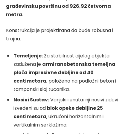
građevinsku površinu od 926,92 četvorna
metra
.
Konstrukcija je projektirana da bude robusna i
trajna:
Temeljenje:
Za stabilnost cijelog objekta
zadužena je
armiranobetonska temeljna
ploča impresivne debljine od 40
centimetara
, položena na podložni beton i
tamponski sloj tucanika.
Nosivi Sustav:
Vanjski i unutarnji nosivi zidovi
izvedeni su od
blok opeke debljine 25
centimetara
, ukrućeni horizontalnim i
vertikalnim serklažima.