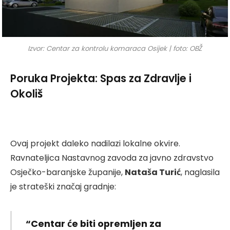
Izvor: Centar za kontrolu komaraca Osijek | foto: OBŽ
Poruka Projekta: Spas za Zdravlje i
Okoliš
Ovaj projekt daleko nadilazi lokalne okvire.
Ravnateljica Nastavnog zavoda za javno zdravstvo
Osječko-baranjske županije,
Nataša Turić
, naglasila
je strateški značaj gradnje:
“Centar će biti opremljen za