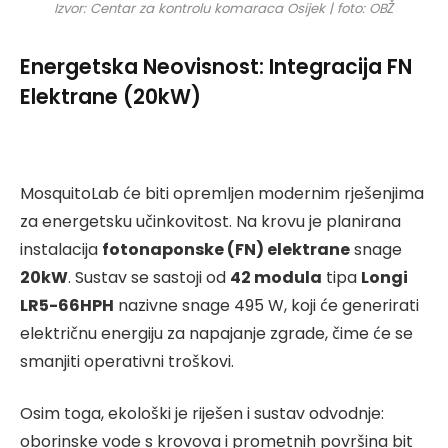
Izvor: Centar za kontrolu komaraca Osijek | foto: OBŽ
Energetska Neovisnost: Integracija FN
Elektrane (20kW)
MosquitoLab će biti opremljen modernim rješenjima
za energetsku učinkovitost. Na krovu je planirana
instalacija
fotonaponske (FN) elektrane
snage
20kW
. Sustav se sastoji od
42 modula
tipa
Longi
LR5-66HPH
nazivne snage 495 W, koji će generirati
električnu energiju za napajanje zgrade, čime će se
smanjiti operativni troškovi.
Osim toga, ekološki je riješen i sustav odvodnje:
oborinske vode s krovova i prometnih površina bit