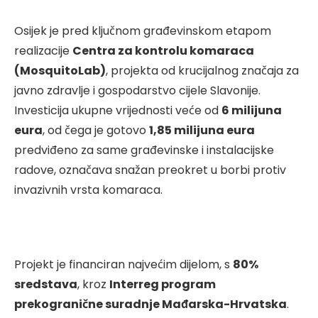
Osijek je pred ključnom građevinskom etapom
realizacije
Centra za kontrolu komaraca
(MosquitoLab)
, projekta od krucijalnog značaja za
javno zdravlje i gospodarstvo cijele Slavonije.
Investicija ukupne vrijednosti veće od
6 milijuna
eura
, od čega je gotovo
1,85 milijuna eura
predviđeno za same građevinske i instalacijske
radove, označava snažan preokret u borbi protiv
invazivnih vrsta komaraca.
Projekt je financiran najvećim dijelom, s
80%
sredstava
, kroz
Interreg program
prekogranične suradnje Mađarska-Hrvatska
.