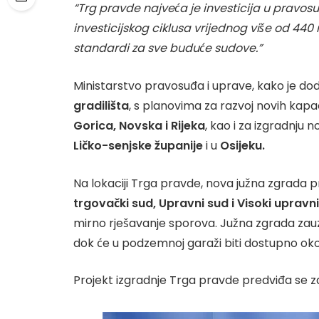
“Trg pravde najveća je investicija u pravosuđ
investicijskog ciklusa vrijednog više od 440
standardi za sve buduće sudove.”
Ministarstvo pravosuđa i uprave, kako je dod
gradilišta
, s planovima za razvoj novih kap
Gorica, Novska i Rijeka
, kao i za izgradnju 
Ličko-senjske županije
i u
Osijeku.
Na lokaciji Trga pravde, nova južna zgrada p
trgovački sud, Upravni sud i Visoki upravni
mirno rješavanje sporova. Južna zgrada zauz
dok će u podzemnoj garaži biti dostupno ok
Projekt izgradnje Trga pravde predviđa se za