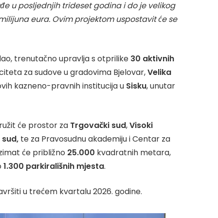
e u posljednjih trideset godina i do je velikog
 milijuna eura. Ovim projektom uspostavit će se
ao, trenutačno upravlja s otprilike
30 aktivnih
aciteta za sudove u gradovima Bjelovar,
Velika
novih kazneno-pravnih institucija u
Sisku
, unutar
ružit će prostor za
Trgovački sud
,
Visoki
 sud,
te za Pravosudnu akademiju i Centar za
imat će približno
25.000
kvadratnih metara,
o
1.300 parkirališnih mjesta
.
vršiti u trećem kvartalu 2026. godine.