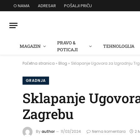
O NAMA
ADRESAR
POŠALJI PRIČU
PRAVO &
MAGAZIN
TEHNOLOGIJA
POTICAJI
Početna stranica
»
Blog
»
Sklapanje Ugovora za Izgradnju Tr
GRADNJA
Sklapanje Ugovora
Zagrebu
By
author
11/03/2024
Nema komentara
2 