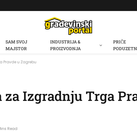
SAM SVOJ
INDUSTRIJA &
PRIČE
MAJSTOR
PROIZVODNJA
PODUZETN
ga Pravde u Zagrebu
 za Izgradnju Trga Pr
Mins Read