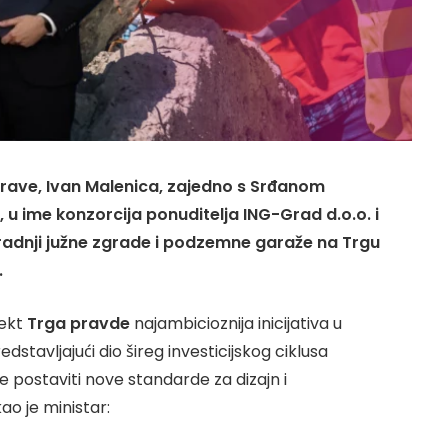
uprave, Ivan Malenica, zajedno s Srđanom
u ime konzorcija ponuditelja ING-Grad d.o.o. i
radnji južne zgrade i podzemne garaže na Trgu
.
jekt
Trga pravde
najambicioznija inicijativa u
dstavljajući dio šireg investicijskog ciklusa
će postaviti nove standarde za dizajn i
ao je ministar: