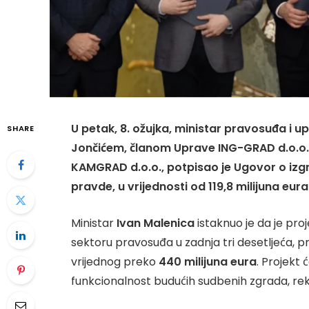
U petak, 8. ožujka, ministar pravosuđa i 
SHARE
Jončićem, članom Uprave ING-GRAD d.o.o., 
KAMGRAD d.o.o., potpisao je Ugovor o izg
pravde, u vrijednosti od 119,8 milijuna eura
Ministar
Ivan Malenica
istaknuo je da je pro
sektoru pravosuđa u zadnja tri desetljeća, pre
vrijednog preko
440 milijuna eura
. Projekt 
funkcionalnost budućih sudbenih zgrada, rek