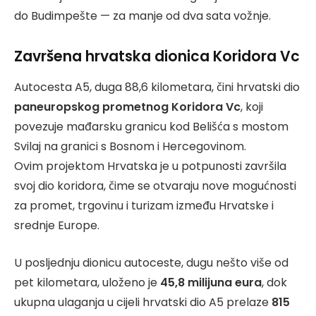
do Budimpešte — za manje od dva sata vožnje.
Završena hrvatska dionica Koridora Vc
Autocesta A5, duga 88,6 kilometara, čini hrvatski dio
paneuropskog prometnog Koridora Vc
, koji
povezuje mađarsku granicu kod Belišća s mostom
Svilaj na granici s Bosnom i Hercegovinom.
Ovim projektom Hrvatska je u potpunosti završila
svoj dio koridora, čime se otvaraju nove mogućnosti
za promet, trgovinu i turizam između Hrvatske i
srednje Europe.
U posljednju dionicu autoceste, dugu nešto više od
pet kilometara, uloženo je
45,8 milijuna eura
, dok
ukupna ulaganja u cijeli hrvatski dio A5 prelaze
815