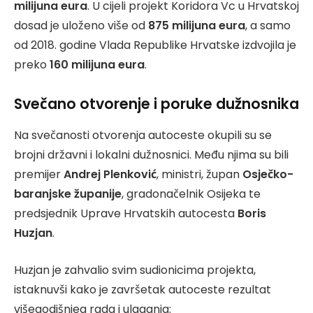
milijuna eura
. U cijeli projekt Koridora Vc u Hrvatskoj
dosad je uloženo više od
875 milijuna eura
, a samo
od 2018. godine Vlada Republike Hrvatske izdvojila je
preko
160 milijuna eura
.
Svečano otvorenje i poruke dužnosnika
Na svečanosti otvorenja autoceste okupili su se
brojni državni i lokalni dužnosnici. Među njima su bili
premijer
Andrej Plenković
, ministri, župan
Osječko-
baranjske županije
, gradonačelnik Osijeka te
predsjednik Uprave Hrvatskih autocesta
Boris
Huzjan
.
Huzjan je zahvalio svim sudionicima projekta,
istaknuvši kako je završetak autoceste rezultat
višegodišnjeg rada i ulaganja: