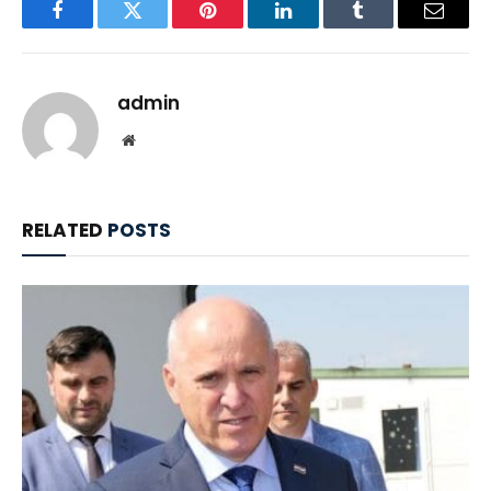
Facebook
Twitter
Pinterest
LinkedIn
Tumblr
Email
admin
Website
RELATED
POSTS