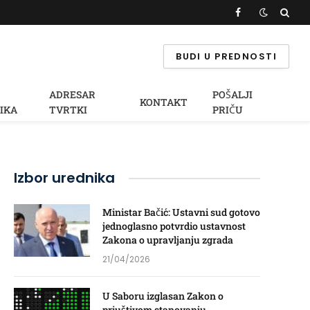
Facebook
BUDI U PREDNOSTI
ADRESAR
POŠALJI
KONTAKT
IKA
TVRTKI
PRIČU
Izbor urednika
Ministar Bačić: Ustavni sud gotovo
jednoglasno potvrdio ustavnost
ok
Zakona o upravljanju zgrada
21/04/2026
U Saboru izglasan Zakon o
priuštivom stanovanju