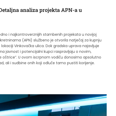
 Detaljna analiza projekta APN-a u
jedno i najkontroverznijih stambenih projekata u novijoj
ekretninama (APN) službeno je otvorila natječaj za kupnju
kaciji Vinkovačka ulica. Dok gradska uprava najavljuje
na javnost i potencijalni kupci raspravljaju o novim,
vije oštrice”. U ovom iscrpnom vodiču donosimo apsolutno
ad, ali i sudbine onih koji odluče tamo pustiti korijenje.