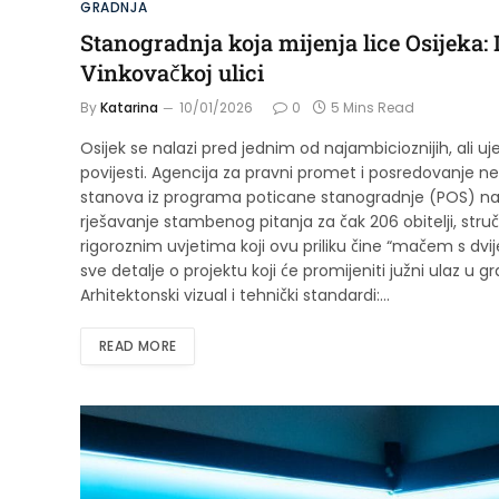
GRADNJA
Stanogradnja koja mijenja lice Osijeka:
Vinkovačkoj ulici
By
Katarina
10/01/2026
0
5 Mins Read
Osijek se nalazi pred jednim od najambicioznijih, ali u
povijesti. Agencija za pravni promet i posredovanje n
stanova iz programa poticane stanogradnje (POS) na lo
rješavanje stambenog pitanja za čak 206 obitelji, struč
rigoroznim uvjetima koji ovu priliku čine “mačem s d
sve detalje o projektu koji će promijeniti južni ulaz u gr
Arhitektonski vizual i tehnički standardi:…
READ MORE