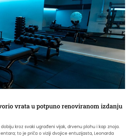
vorio vrata u potpuno renoviranom izdanju
dobiju kroz svaki ugrađeni vijak, drvenu plohu i kap znoja.
ra; to je priča o viziji dvojice entuzijasta, Leonarda