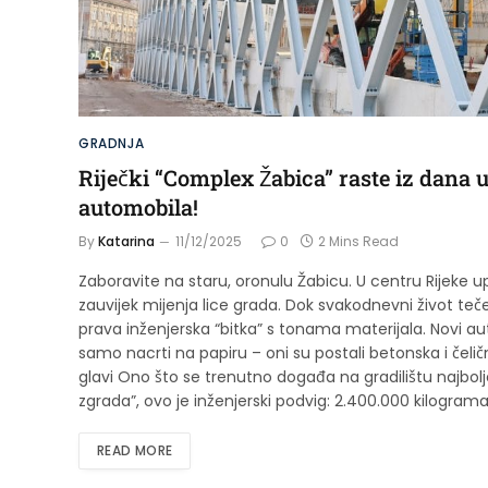
GRADNJA
Riječki “Complex Žabica” raste iz dana u
automobila!
By
Katarina
11/12/2025
0
2 Mins Read
Zaboravite na staru, oronulu Žabicu. U centru Rijeke
zauvijek mijenja lice grada. Dok svakodnevni život teče
prava inženjerska “bitka” s tonama materijala. Novi aut
samo nacrti na papiru – oni su postali betonska i čeličn
glavi Ono što se trenutno događa na gradilištu najbolj
zgrada”, ovo je inženjerski podvig: 2.400.000 kilogram
READ MORE