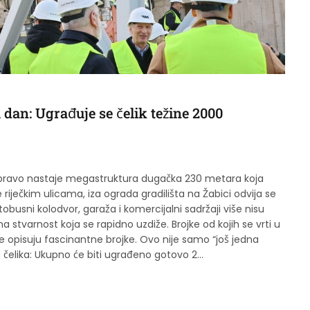
 dan: Ugrađuje se čelik težine 2000
 upravo nastaje megastruktura dugačka 230 metara koja
 riječkim ulicama, iza ograda gradilišta na Žabici odvija se
obusni kolodvor, garaža i komercijalni sadržaji više nisu
a stvarnost koja se rapidno uzdiže. Brojke od kojih se vrti u
e opisuju fascinantne brojke. Ovo nije samo “još jedna
a čelika: Ukupno će biti ugrađeno gotovo 2…