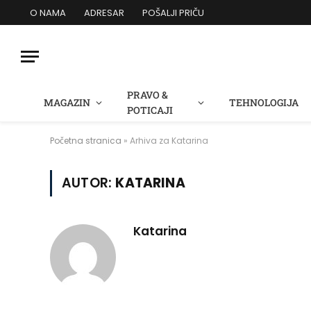
O NAMA
ADRESAR
POŠALJI PRIČU
PRAVO &
MAGAZIN
TEHNOLOGIJA
POTICAJI
Početna stranica
»
Arhiva za Katarina
AUTOR:
KATARINA
Katarina