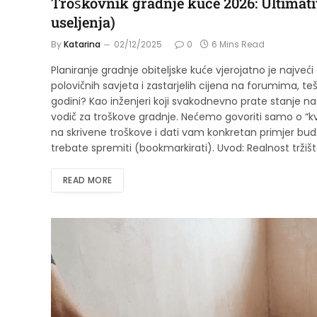
Troškovnik gradnje kuće 2026: Ultimati
useljenja)
By
Katarina
02/12/2025
0
6 Mins Read
Planiranje gradnje obiteljske kuće vjerojatno je najveći
polovičnih savjeta i zastarjelih cijena na forumima, teš
godini? Kao inženjeri koji svakodnevno prate stanje na 
vodič za troškove gradnje. Nećemo govoriti samo o “kv
na skrivene troškove i dati vam konkretan primjer budž
trebate spremiti (bookmarkirati). Uvod: Realnost trži
READ MORE