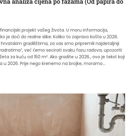
vna analiza cijena po fazama (Od papira do
 financijski projekt vašeg života. U moru informacija,
ko je doći do realne slike: Koliko to zapravo košta u 2026.
hrvatskim gradilištima, za vas smo pripremili najdetaljniji
adratima”, već ćemo secirati svaku fazu radova, upozoriti
eta za kuću od 150 m². Ako gradite u 2026., ovo je tekst koji
šta u 2026. Prije nego krenemo na brojke, moramo…