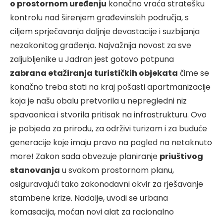
o prostornom uređenju
konačno vraća stratešku
kontrolu nad širenjem građevinskih područja, s
ciljem sprječavanja daljnje devastacije i suzbijanja
nezakonitog građenja. Najvažnija novost za sve
zaljubljenike u Jadran jest gotovo potpuna
zabrana etažiranja turističkih objekata
čime se
konačno treba stati na kraj pošasti apartmanizacije
koja je našu obalu pretvorila u nepregledni niz
spavaonica i stvorila pritisak na infrastrukturu. Ovo
je pobjeda za prirodu, za održivi turizam i za buduće
generacije koje imaju pravo na pogled na netaknuto
more! Zakon sada obvezuje planiranje
priuštivog
stanovanja
u svakom prostornom planu,
osiguravajući tako zakonodavni okvir za rješavanje
stambene krize. Nadalje, uvodi se urbana
komasacija, moćan novi alat za racionalno