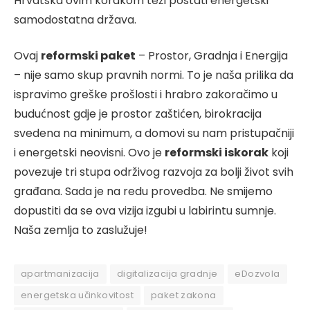
Hrvatska ovim korakom teži postati energetski
samodostatna država.
Ovaj
reformski paket
– Prostor, Gradnja i Energija
– nije samo skup pravnih normi. To je naša prilika da
ispravimo greške prošlosti i hrabro zakoračimo u
budućnost gdje je prostor zaštićen, birokracija
svedena na minimum, a domovi su nam pristupačniji
i energetski neovisni. Ovo je
reformski iskorak
koji
povezuje tri stupa održivog razvoja za bolji život svih
građana. Sada je na redu provedba. Ne smijemo
dopustiti da se ova vizija izgubi u labirintu sumnje.
Naša zemlja to zaslužuje!
apartmanizacija
digitalizacija gradnje
eDozvola
energetska učinkovitost
paket zakona