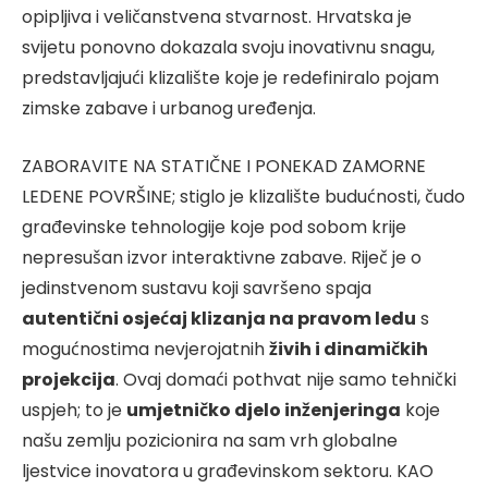
opipljiva i veličanstvena stvarnost. Hrvatska je
svijetu ponovno dokazala svoju inovativnu snagu,
predstavljajući klizalište koje je redefiniralo pojam
zimske zabave i urbanog uređenja.
ZABORAVITE NA STATIČNE I PONEKAD ZAMORNE
LEDENE POVRŠINE; stiglo je klizalište budućnosti, čudo
građevinske tehnologije koje pod sobom krije
nepresušan izvor interaktivne zabave. Riječ je o
jedinstvenom sustavu koji savršeno spaja
autentični osjećaj klizanja na pravom ledu
s
mogućnostima nevjerojatnih
živih i dinamičkih
projekcija
. Ovaj domaći pothvat nije samo tehnički
uspjeh; to je
umjetničko djelo inženjeringa
koje
našu zemlju pozicionira na sam vrh globalne
ljestvice inovatora u građevinskom sektoru. KAO