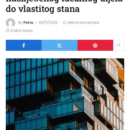
do vlastitog stana
By
Petra
09/11/2025
Nema komentara
6 Mins Read