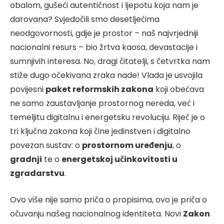
obalom, gušeći autentičnost i ljepotu koja nam je
darovana? Svjedočili smo desetljećima
neodgovornosti, gdje je prostor – naš najvrjedniji
nacionalni resurs – bio žrtva kaosa, devastacije i
sumnjivih interesa. No, dragi čitatelji, s četvrtka nam
stiže dugo očekivana zraka nade! Vlada je usvojila
povijesni
paket reformskih zakona
koji obećava
ne samo zaustavljanje prostornog nereda, već i
temeljitu digitalnu i energetsku revoluciju. Riječ je o
tri ključna zakona koji čine jedinstven i digitalno
povezan sustav: o
prostornom uređenju
, o
gradnji
te o
energetskoj učinkovitosti u
zgradarstvu
.
Ovo više nije samo priča o propisima, ovo je priča o
očuvanju našeg nacionalnog identiteta. Novi
Zakon