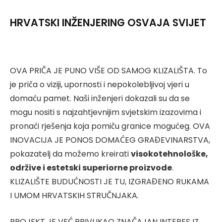
HRVATSKI INŽENJERING OSVAJA SVIJET
OVA PRIČA JE PUNO VIŠE OD SAMOG KLIZALIŠTA. To
je priča o viziji, upornosti i nepokolebljivoj vjeri u
domaću pamet. Naši inženjeri dokazali su da se
mogu nositi s najzahtjevnijim svjetskim izazovima i
pronaći rješenja koja pomiču granice mogućeg. OVA
INOVACIJA JE PONOS DOMAĆEG GRAĐEVINARSTVA,
pokazatelj da možemo kreirati
visokotehnološke,
održive i estetski superiorne proizvode
.
KLIZALIŠTE BUDUĆNOSTI JE TU, IZGRAĐENO RUKAMA
I UMOM HRVATSKIH STRUČNJAKA.
PROJEKT JE VEĆ PRIVUKAO ZNAČAJAN INTERES IZ