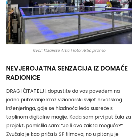
Izvor: klizaliste Artic | foto: Artic promo
NEVJEROJATNA SENZACIJA IZ DOMAĆE
RADIONICE
DRAGI ČITATELJI, dopustite da vas povedem na
jedno putovanje kroz vizionarski svijet hrvatskog
inženjeringa, gdje se hladnoća leda susreće s
toplinom digitalne magije. Kada sam prvi put čula za
projekt, pomislila sam: “Je li ovo zaista moguće?”
Zvučalo je kao priča iz SF filmova, no u pitanju je