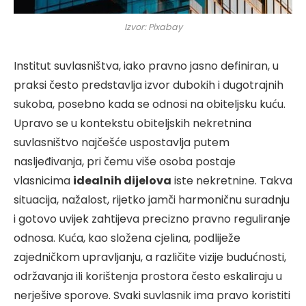
Izvor: Pixabay
Institut suvlasništva, iako pravno jasno definiran, u
praksi često predstavlja izvor dubokih i dugotrajnih
sukoba, posebno kada se odnosi na obiteljsku kuću.
Upravo se u kontekstu obiteljskih nekretnina
suvlasništvo najčešće uspostavlja putem
nasljeđivanja, pri čemu više osoba postaje
vlasnicima
idealnih dijelova
iste nekretnine. Takva
situacija, nažalost, rijetko jamči harmoničnu suradnju
i gotovo uvijek zahtijeva precizno pravno reguliranje
odnosa. Kuća, kao složena cjelina, podliježe
zajedničkom upravljanju, a različite vizije budućnosti,
održavanja ili korištenja prostora često eskaliraju u
nerješive sporove. Svaki suvlasnik ima pravo koristiti