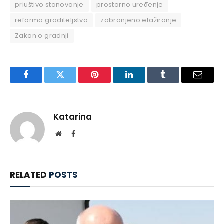
priuštivo stanovanje
prostorno uređenje
reforma graditeljstva
zabranjeno etažiranje
Zakon o gradnji
Facebook
Twitter
Pinterest
LinkedIn
Tumblr
Email
Katarina
Website
Facebook
RELATED
POSTS