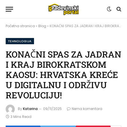
Početna stranica
»
Blog
»
KONAČNI SPAS ZA JADRAN I KRAJ BIROKRATSKOM KAOSU: HRVATSKA KREĆE U DIGITALNU I ODRŽIVU REVOLUCIJU!
TEHNOLOGIJA
KONAČNI SPAS ZA JADRAN
I KRAJ BIROKRATSKOM
KAOSU: HRVATSKA KREĆE
U DIGITALNU I ODRŽIVU
REVOLUCIJU!
By
Katarina
09/11/2025
Nema komentara
3 Mins Read