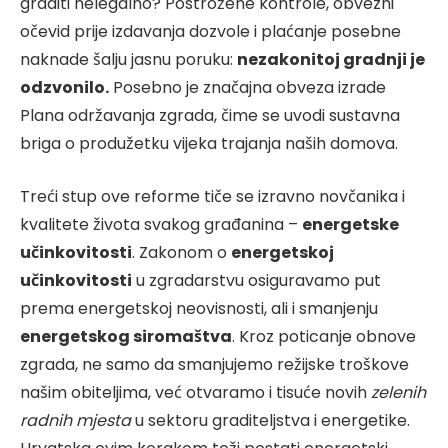
graditi nelegalno? Postrožene kontrole, obvezni
očevid prije izdavanja dozvole i plaćanje posebne
naknade šalju jasnu poruku:
nezakonitoj gradnji je
odzvonilo.
Posebno je značajna obveza izrade
Plana održavanja zgrada, čime se uvodi sustavna
briga o produžetku vijeka trajanja naših domova.
Treći stup ove reforme tiče se izravno novčanika i
kvalitete života svakog građanina –
energetske
učinkovitosti
. Zakonom o
energetskoj
učinkovitosti
u zgradarstvu osiguravamo put
prema energetskoj neovisnosti, ali i smanjenju
energetskog siromaštva
. Kroz poticanje obnove
zgrada, ne samo da smanjujemo režijske troškove
našim obiteljima, već otvaramo i tisuće novih
zelenih
radnih mjesta
u sektoru graditeljstva i energetike.