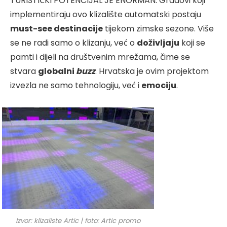
TURISTIČKI POTENCIJAL JE ENORMAN. Gradovi koji
implementiraju ovo klizalište automatski postaju
must-see destinacije
tijekom zimske sezone. Više
se ne radi samo o klizanju, već o
doživljaju
koji se
pamti i dijeli na društvenim mrežama, čime se
stvara
globalni
buzz
. Hrvatska je ovim projektom
izvezla ne samo tehnologiju, već i
emociju
.
Izvor: klizaliste Artic | foto: Artic promo