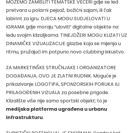
MOŽEMO ZAMISLITI TEMATSKE VEČERI gdje se led
pretvara u polarni pejsaž, božićni sajam, ili čak
labirint za igru. DJECA MOGU SUDJELOVATI U
IGRAMA gdje moraju “uloviti” digitalne objekte na
ledu svojim klizaljkama. TINEJDŽERI MOGU KLIZATI UZ
DINAMIČKE VIZUALIZACIJE glazbe koja se mijenja u
ritmu, pružajući im potpuno novo
clubbing
iskustvo.
ZA MARKETINŠKE STRUČNJAKE I ORGANIZATORE
DOGAĐANJA, OVO JE ZLATNI RUDNIK. Moguće je
prikazivanje LOGOTIPA, SPONZORSKIH PORUKA ILI
PRILAGOĐENIH VIZUALA za posebne prigode.
Klizalište više nije samo sportski objekt; to je
medijska platforma ugrađena u urbanu
infrastrukturu
.