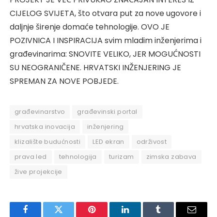
CIJELOG SVIJETA, što otvara put za nove ugovore i
daljnje širenje domaće tehnologije. OVO JE
POZIVNICA I INSPIRACIJA svim mladim inženjerima i
građevinarima: SNOVITE VELIKO, JER MOGUĆNOSTI
SU NEOGRANIČENE. HRVATSKI INŽENJERING JE
SPREMAN ZA NOVE POBJEDE.
građevinarstvo
građevinski portal
hrvatska inovacija
inženjering
klizalište budućnosti
LED ekran
održivost
prava led
tehnologija
turizam
zimska zabava
žive projekcije
Facebook
Twitter
Pinterest
LinkedIn
Tumblr
Email