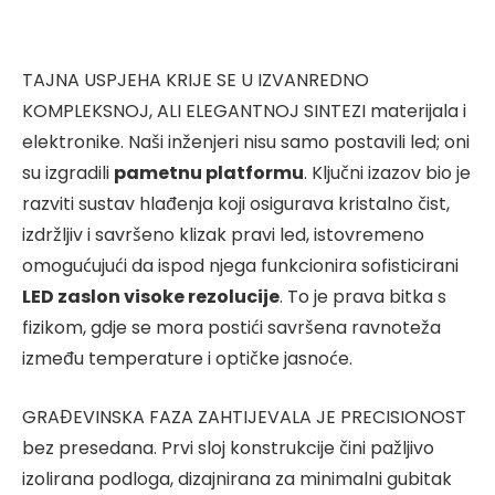
TAJNA USPJEHA KRIJE SE U IZVANREDNO
KOMPLEKSNOJ, ALI ELEGANTNOJ SINTEZI materijala i
elektronike. Naši inženjeri nisu samo postavili led; oni
su izgradili
pametnu platformu
. Ključni izazov bio je
razviti sustav hlađenja koji osigurava kristalno čist,
izdržljiv i savršeno klizak pravi led, istovremeno
omogućujući da ispod njega funkcionira sofisticirani
LED zaslon visoke rezolucije
. To je prava bitka s
fizikom, gdje se mora postići savršena ravnoteža
između temperature i optičke jasnoće.
GRAĐEVINSKA FAZA ZAHTIJEVALA JE PRECISIONOST
bez presedana. Prvi sloj konstrukcije čini pažljivo
izolirana podloga, dizajnirana za minimalni gubitak