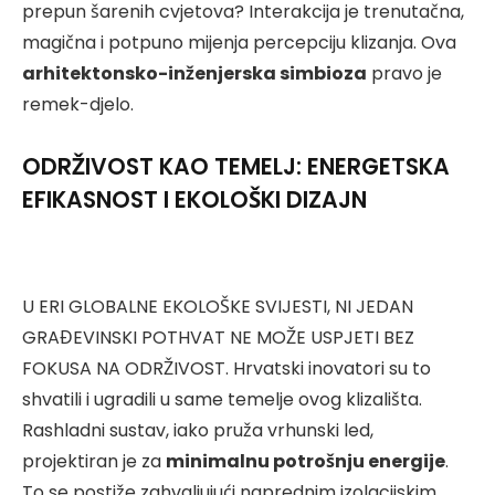
prepun šarenih cvjetova? Interakcija je trenutačna,
magična i potpuno mijenja percepciju klizanja. Ova
arhitektonsko-inženjerska simbioza
pravo je
remek-djelo.
ODRŽIVOST KAO TEMELJ: ENERGETSKA
EFIKASNOST I EKOLOŠKI DIZAJN
U ERI GLOBALNE EKOLOŠKE SVIJESTI, NI JEDAN
GRAĐEVINSKI POTHVAT NE MOŽE USPJETI BEZ
FOKUSA NA ODRŽIVOST. Hrvatski inovatori su to
shvatili i ugradili u same temelje ovog klizališta.
Rashladni sustav, iako pruža vrhunski led,
projektiran je za
minimalnu potrošnju energije
.
To se postiže zahvaljujući naprednim izolacijskim