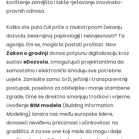
korištenje zemljišta i lakše rješavanje imovinsko-
pravnih odnosa.
Koliko ste puta čuli priče o mukotrpnom čekanju
dozvola, beskrajnoj papirologiji i neizvjesnosti? Ta
agonija, čini se, mogla bi postati prošlost. Novi
Zakon o gradnji
donosi potpunu digitalizaciju kroz
sustav
eDozvola
, omogućujući projektantima da
samostalno i elektronički ishoduju sve potrebne
uvjete. Zamislite samo: brži, jeftiniji i transparentniji
postupak, posebno za obiteljske i manje stambene
zgrade, čime se direktno smanjuju troškovi i vrijeme.
Uvođenje
BIM modela
(Building Information
Modeling) lansira nas među europske lidere,
donoseći neviđenu preciznost i učinkovitost na
gradilišta. A za sve one koji misle da mogu i dalje