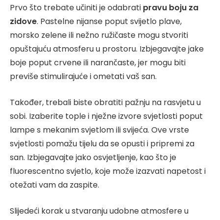
Prvo što trebate učiniti je odabrati
pravu boju za
zidove
. Pastelne nijanse poput svijetlo plave,
morsko zelene ili nežno ružičaste mogu stvoriti
opuštajuću atmosferu u prostoru. Izbjegavajte jake
boje poput crvene ili narančaste, jer mogu biti
previše stimulirajuće i ometati vaš san.
Također, trebali biste obratiti pažnju na rasvjetu u
sobi. Izaberite tople i nježne izvore svjetlosti poput
lampe s mekanim svjetlom ili svijeća. Ove vrste
svjetlosti pomažu tijelu da se opusti i pripremi za
san. Izbjegavajte jako osvjetljenje, kao što je
fluorescentno svjetlo, koje može izazvati napetost i
otežati vam da zaspite.
Slijedeći korak u stvaranju udobne atmosfere u