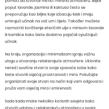
pomoći da stvorite mirnu i mirisnu atmosferu. Biljke
poput lavande, jasmina ili kaktusa često se
preporučuju kao biljke koje izbacuju kisik i imaju
umirujući učinak na vaš um i tijelo. Također možete
razmotriti korištenje eteričnih ulja s mirisom lavande
ili kamilice kako biste dodatno pojačali opuštajući
učinak.
Na kraju, organizacija i minimalizam igraju važnu
ulogu u stvaranju relaksirajuće atmosfere. Uklonite
nered i suvišne stvari iz svoje spavaće sobe kako
biste stvorili osjećaj prostranosti i mira. Pokušajte
organizirati svoje stvari na način koji vam odgovara i
pruža vam osjećaj mira i smirenosti.
Sada kada imate nekoliko korisnih savjeta kako
stvoriti udobnu i relaksirajuću atmosferu u svojoj