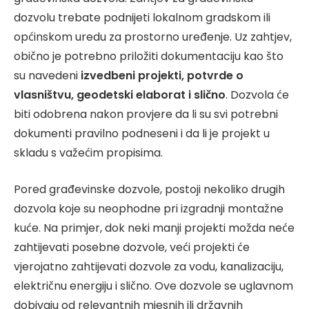
dozvolu trebate podnijeti lokalnom gradskom ili
općinskom uredu za prostorno uređenje. Uz zahtjev,
obično je potrebno priložiti dokumentaciju kao što
su navedeni
izvedbeni projekti, potvrde o
vlasništvu, geodetski elaborat i slično
. Dozvola će
biti odobrena nakon provjere da li su svi potrebni
dokumenti pravilno podneseni i da li je projekt u
skladu s važećim propisima.
Pored građevinske dozvole, postoji nekoliko drugih
dozvola koje su neophodne pri izgradnji montažne
kuće. Na primjer, dok neki manji projekti možda neće
zahtijevati posebne dozvole, veći projekti će
vjerojatno zahtijevati dozvole za vodu, kanalizaciju,
električnu energiju i slično. Ove dozvole se uglavnom
dobivaju od relevantnih mjesnih ili državnih