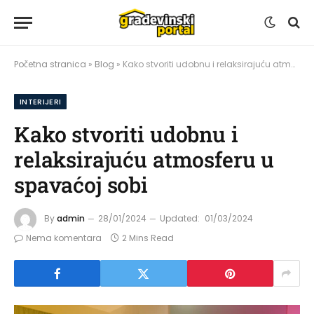
Početna stranica
»
Blog
»
Kako stvoriti udobnu i relaksirajuću atmosferu u spavaćoj sobi
INTERIJERI
Kako stvoriti udobnu i
relaksirajuću atmosferu u
spavaćoj sobi
By
admin
28/01/2024
Updated:
01/03/2024
Nema komentara
2 Mins Read