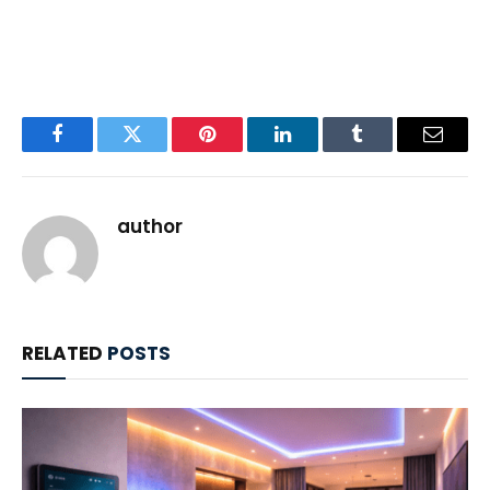
Facebook
Twitter
Pinterest
LinkedIn
Tumblr
Email
author
RELATED
POSTS