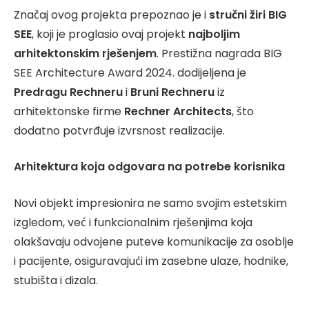
Značaj ovog projekta prepoznao je i
stručni žiri BIG
SEE
, koji je proglasio ovaj projekt
najboljim
arhitektonskim rješenjem
. Prestižna nagrada BIG
SEE Architecture Award 2024. dodijeljena je
Predragu Rechneru
i
Bruni Rechneru
iz
arhitektonske firme
Rechner Architects
, što
dodatno potvrđuje izvrsnost realizacije.
Arhitektura koja odgovara na potrebe korisnika
Novi objekt impresionira ne samo svojim estetskim
izgledom, već i funkcionalnim rješenjima koja
olakšavaju odvojene puteve komunikacije za osoblje
i pacijente, osiguravajući im zasebne ulaze, hodnike,
stubišta i dizala.