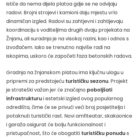
ističe da nema dijela platoa gdje se ne odvijaju
radovi. Brojni strojevi i kamioni daju mjestu vrlo
dinamičan izgled. Radovi su zahtjevni i zahtijevaju
koordinaciju s voditeljima drugih dvaju projekata na
Žnjanu, ali suradnja je na visokoj razini, kao i odnos s
izvođačem. Iako se trenutno najviše radi na
iskopima, uskoro će započeti faza betonskih radova.
Gradnja na žnjanskom platou ima ključnu ulogu u
pripremi za predstojeću
turističku sezonu
. Projekt
je strateški važan jer će značajno
poboljšati
infrastrukturu
i estetski izgled ovog popularnog
odredišta, čime će se privući veći broj posjetitelja i
potaknuti turistički rast. Novi amfiteatar, skakaonice
i garaža osigurat će bolju funkcionalnost i
pristupačnost, što će obogatiti
turističku ponudu
s