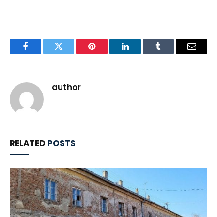
Facebook
Twitter
Pinterest
LinkedIn
Tumblr
Email
author
RELATED
POSTS