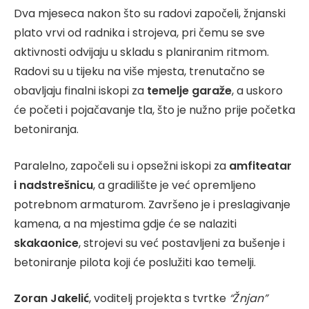
Dva mjeseca nakon što su radovi započeli, žnjanski
plato vrvi od radnika i strojeva, pri čemu se sve
aktivnosti odvijaju u skladu s planiranim ritmom.
Radovi su u tijeku na više mjesta, trenutačno se
obavljaju finalni iskopi za
temelje garaže
, a uskoro
će početi i pojačavanje tla, što je nužno prije početka
betoniranja.
Paralelno, započeli su i opsežni iskopi za
amfiteatar
i nadstrešnicu
, a gradilište je već opremljeno
potrebnom armaturom. Završeno je i preslagivanje
kamena, a na mjestima gdje će se nalaziti
skakaonice
, strojevi su već postavljeni za bušenje i
betoniranje pilota koji će poslužiti kao temelji.
Zoran Jakelić
, voditelj projekta s tvrtke
“Žnjan”