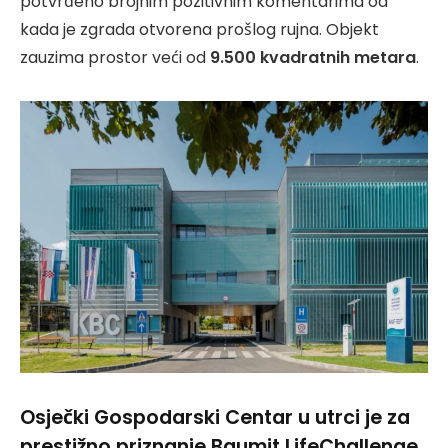
potvrđeno brojnim pozitivnim komentarima od
kada je zgrada otvorena prošlog rujna. Objekt
zauzima prostor veći od
9.500 kvadratnih metara
.
Osječki Gospodarski Centar u utrci je za
prestižno priznanje Baumit LifeChallenge