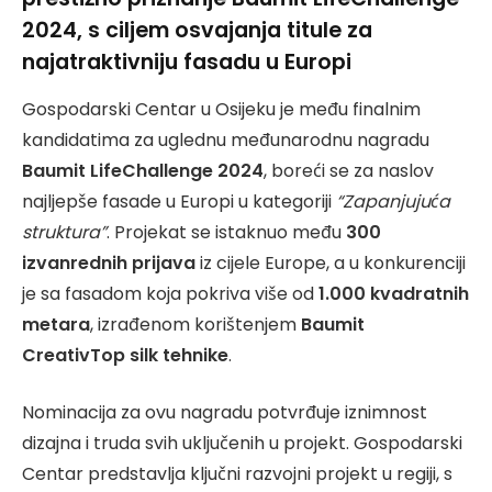
2024, s ciljem osvajanja titule za
najatraktivniju fasadu u Europi
Gospodarski Centar u Osijeku je među finalnim
kandidatima za uglednu međunarodnu nagradu
Baumit LifeChallenge 2024
, boreći se za naslov
najljepše fasade u Europi u kategoriji
“Zapanjujuća
struktura”
. Projekat se istaknuo među
300
izvanrednih prijava
iz cijele Europe, a u konkurenciji
je sa fasadom koja pokriva više od
1.000 kvadratnih
metara
, izrađenom korištenjem
Baumit
CreativTop silk tehnike
.
Nominacija za ovu nagradu potvrđuje iznimnost
dizajna i truda svih uključenih u projekt. Gospodarski
Centar predstavlja ključni razvojni projekt u regiji, s