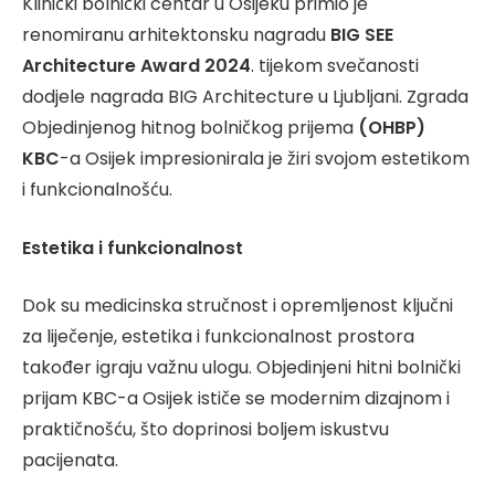
Klinički bolnički centar u Osijeku primio je
renomiranu arhitektonsku nagradu
BIG SEE
Architecture Award 2024
. tijekom svečanosti
dodjele nagrada BIG Architecture u Ljubljani. Zgrada
Objedinjenog hitnog bolničkog prijema
(OHBP)
KBC
-a Osijek impresionirala je žiri svojom estetikom
i funkcionalnošću.
Estetika i funkcionalnost
Dok su medicinska stručnost i opremljenost ključni
za liječenje, estetika i funkcionalnost prostora
također igraju važnu ulogu. Objedinjeni hitni bolnički
prijam KBC-a Osijek ističe se modernim dizajnom i
praktičnošću, što doprinosi boljem iskustvu
pacijenata.