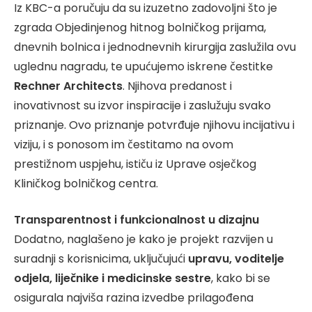
Iz KBC-a poručuju da su izuzetno zadovoljni što je
zgrada Objedinjenog hitnog bolničkog prijama,
dnevnih bolnica i jednodnevnih kirurgija zaslužila ovu
uglednu nagradu, te upućujemo iskrene čestitke
Rechner Architects
. Njihova predanost i
inovativnost su izvor inspiracije i zaslužuju svako
priznanje. Ovo priznanje potvrđuje njihovu incijativu i
viziju, i s ponosom im čestitamo na ovom
prestižnom uspjehu, ističu iz Uprave osječkog
Kliničkog bolničkog centra.
Transparentnost i funkcionalnost u dizajnu
Dodatno, naglašeno je kako je projekt razvijen u
suradnji s korisnicima, uključujući
upravu, voditelje
odjela, liječnike i medicinske sestre
, kako bi se
osigurala najviša razina izvedbe prilagođena