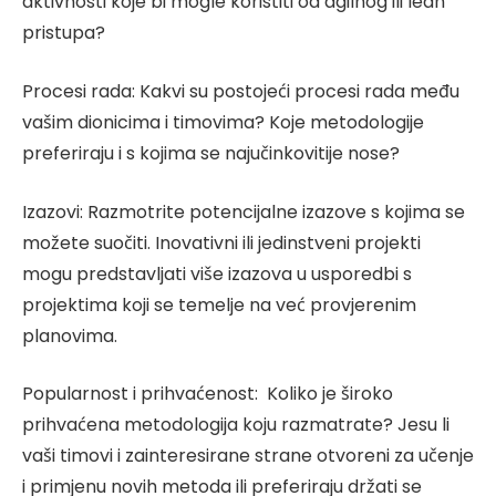
aktivnosti koje bi mogle koristiti od agilnog ili lean
pristupa?
Procesi rada: Kakvi su postojeći procesi rada među
vašim dionicima i timovima? Koje metodologije
preferiraju i s kojima se najučinkovitije nose?
Izazovi: Razmotrite potencijalne izazove s kojima se
možete suočiti. Inovativni ili jedinstveni projekti
mogu predstavljati više izazova u usporedbi s
projektima koji se temelje na već provjerenim
planovima.
Popularnost i prihvaćenost: Koliko je široko
prihvaćena metodologija koju razmatrate? Jesu li
vaši timovi i zainteresirane strane otvoreni za učenje
i primjenu novih metoda ili preferiraju držati se