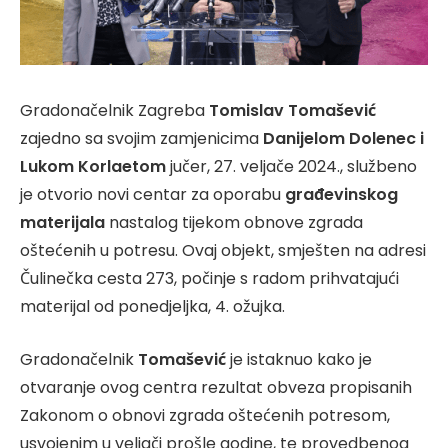
Gradonačelnik Zagreba
Tomislav Tomašević
zajedno sa svojim zamjenicima
Danijelom Dolenec i
Lukom Korlaetom
jučer, 27. veljače 2024., službeno
je otvorio novi centar za oporabu
građevinskog
materijala
nastalog tijekom obnove zgrada
oštećenih u potresu. Ovaj objekt, smješten na adresi
Čulinečka cesta 273, počinje s radom prihvatajući
materijal od ponedjeljka, 4. ožujka.
Gradonačelnik
Tomašević
je istaknuo kako je
otvaranje ovog centra rezultat obveza propisanih
Zakonom o obnovi zgrada oštećenih potresom,
usvojenim u veljači prošle godine, te provedbenog