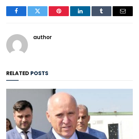
Facebook
Twitter
Pinterest
LinkedIn
Tumblr
Email
author
RELATED
POSTS