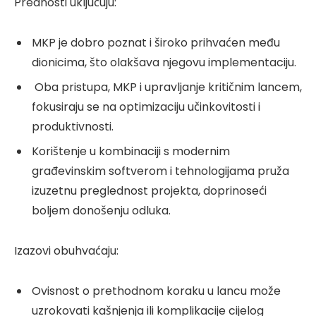
Prednosti uključuju:
MKP je dobro poznat i široko prihvaćen među
dionicima, što olakšava njegovu implementaciju.
Oba pristupa, MKP i upravljanje kritičnim lancem,
fokusiraju se na optimizaciju učinkovitosti i
produktivnosti.
Korištenje u kombinaciji s modernim
građevinskim softverom i tehnologijama pruža
izuzetnu preglednost projekta, doprinoseći
boljem donošenju odluka.
Izazovi obuhvaćaju:
Ovisnost o prethodnom koraku u lancu može
uzrokovati kašnjenja ili komplikacije cijelog