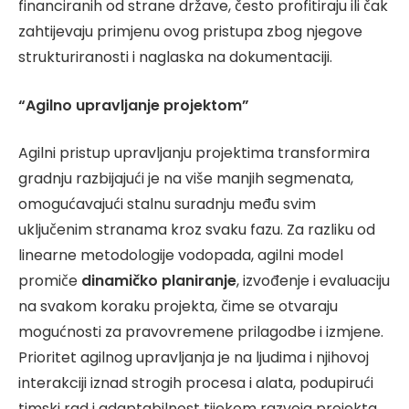
financiranih od strane države, često profitiraju ili čak
zahtijevaju primjenu ovog pristupa zbog njegove
strukturiranosti i naglaska na dokumentaciji.
“Agilno upravljanje projektom”
Agilni pristup upravljanju projektima transformira
gradnju razbijajući je na više manjih segmenata,
omogućavajući stalnu suradnju među svim
uključenim stranama kroz svaku fazu. Za razliku od
linearne metodologije vodopada, agilni model
promiče
dinamičko planiranje
, izvođenje i evaluaciju
na svakom koraku projekta, čime se otvaraju
mogućnosti za pravovremene prilagodbe i izmjene.
Prioritet agilnog upravljanja je na ljudima i njihovoj
interakciji iznad strogih procesa i alata, podupirući
timski rad i adaptabilnost tijekom razvoja projekta.