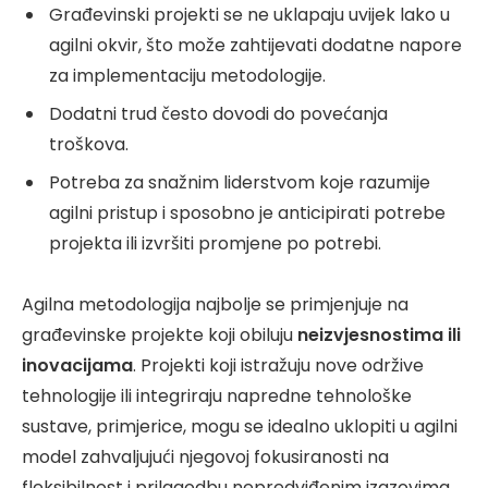
Građevinski projekti se ne uklapaju uvijek lako u
agilni okvir, što može zahtijevati dodatne napore
za implementaciju metodologije.
Dodatni trud često dovodi do povećanja
troškova.
Potreba za snažnim liderstvom koje razumije
agilni pristup i sposobno je anticipirati potrebe
projekta ili izvršiti promjene po potrebi.
Agilna metodologija najbolje se primjenjuje na
građevinske projekte koji obiluju
neizvjesnostima ili
inovacijama
. Projekti koji istražuju nove održive
tehnologije ili integriraju napredne tehnološke
sustave, primjerice, mogu se idealno uklopiti u agilni
model zahvaljujući njegovoj fokusiranosti na
fleksibilnost i prilagodbu nepredviđenim izazovima.