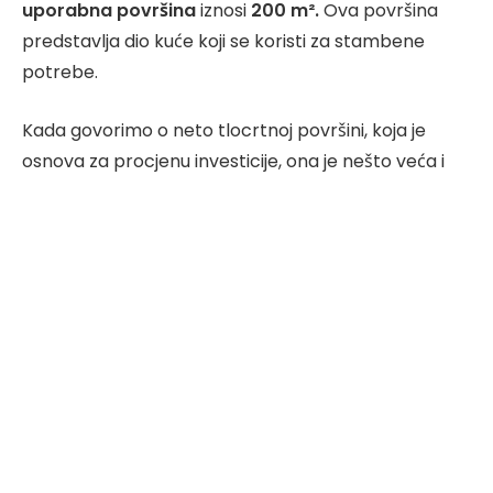
uporabna površina
iznosi
200 m².
Ova površina
predstavlja dio kuće koji se koristi za stambene
potrebe.
Kada govorimo o neto tlocrtnoj površini, koja je
osnova za procjenu investicije, ona je nešto veća i
iznosi
260 m²
. Dodatno, ako razmotrimo
bruto
površinu
koja je tipično za
15% veća
od uporabne, u
ovom slučaju dolazimo do ukupne površine od
300
m²
.
Za izračunavanje troškova izgradnje nove kuće
koristit ćemo
stvarne cijene
za
građevinske i
zanatske radove (GOI)
, pretpostavljajući da su svi
radovi obavljeni legalno i bez uključivanja
neregistriranog rada ili pomoći prijatelja i susjeda.