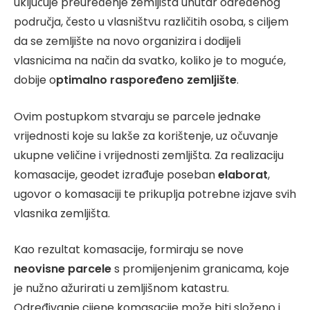
uključuje preuređenje zemljišta unutar određenog
područja, često u vlasništvu različitih osoba, s ciljem
da se zemljište na novo organizira i dodijeli
vlasnicima na način da svatko, koliko je to moguće,
dobije o
ptimalno raspoređeno zemljište
.
Ovim postupkom stvaraju se parcele jednake
vrijednosti koje su lakše za korištenje, uz očuvanje
ukupne veličine i vrijednosti zemljišta. Za realizaciju
komasacije, geodet izrađuje poseban
elaborat
,
ugovor o komasaciji te prikuplja potrebne izjave svih
vlasnika zemljišta.
Kao rezultat komasacije, formiraju se nove
neovisne parcele
s promijenjenim granicama, koje
je nužno ažurirati u zemljišnom katastru.
Određivanje cijene komasacije može biti složeno i