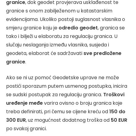
granice
, dok geodet provjerava usklađenost te
granice s onom zabilježenom u katastarskim
evidencijama. Ukoliko postoji suglasnost vlasnika o
smjeru granice koju je
odredio geodet
, granica se
tako i bilježi u elaboratu za regulaciju granica. U
slučaju neslaganja između vlasnika, susjeda i
geodeta, elaborat će sadržavati
sve predložene
granice
.
Ako se ni uz pomoć Geodetske uprave ne može
postići sporazum putem usmenog postupka, inicira
se sudski postupak za regulaciju granica.
Troškovi
uređenje međe
varira ovisno o broju granica koje
treba definirati, pri čemu se cijene kreću od
150 do
300 EUR
, uz mogućnost dodatnog troška od
50 EUR
po svakoj granici.