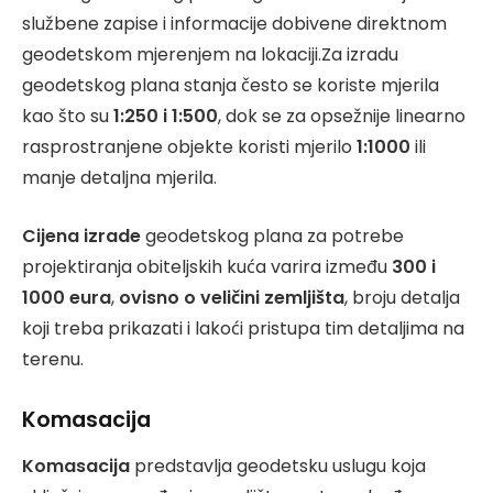
službene zapise i informacije dobivene direktnom
geodetskom mjerenjem na lokaciji.Za izradu
geodetskog plana stanja često se koriste mjerila
kao što su
1:250 i 1:500
, dok se za opsežnije linearno
rasprostranjene objekte koristi mjerilo
1:1000
ili
manje detaljna mjerila.
Cijena izrade
geodetskog plana za potrebe
projektiranja obiteljskih kuća varira između
300 i
1000 eura
,
ovisno o veličini zemljišta
, broju detalja
koji treba prikazati i lakoći pristupa tim detaljima na
terenu.
Komasacija
Komasacija
predstavlja geodetsku uslugu koja