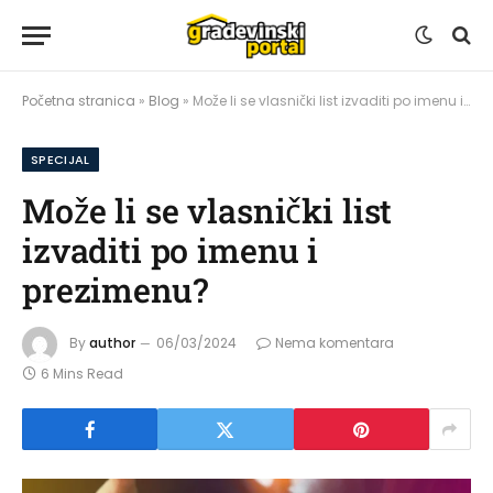
Početna stranica
»
Blog
»
Može li se vlasnički list izvaditi po imenu i prezimenu?
SPECIJAL
Može li se vlasnički list
izvaditi po imenu i
prezimenu?
By
author
06/03/2024
Nema komentara
6 Mins Read