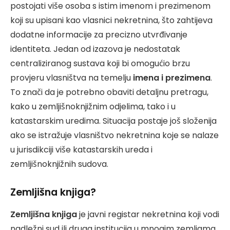
postojati više osoba s istim imenom i prezimenom
koji su upisani kao vlasnici nekretnina, što zahtijeva
dodatne informacije za precizno utvrđivanje
identiteta. Jedan od izazova je nedostatak
centraliziranog sustava koji bi omogućio brzu
provjeru vlasništva na temelju
imena i prezimena
.
To znači da je potrebno obaviti detaljnu pretragu,
kako u zemljišnoknjižnim odjelima, tako i u
katastarskim uredima. Situacija postaje još složenija
ako se istražuje vlasništvo nekretnina koje se nalaze
u jurisdikciji više katastarskih ureda i
zemljišnoknjižnih sudova.
Zemljišna knjiga?
Zemljišna knjiga
je javni registar nekretnina koji vodi
nadležni sud ili druga institucija u mnogim zemljama.