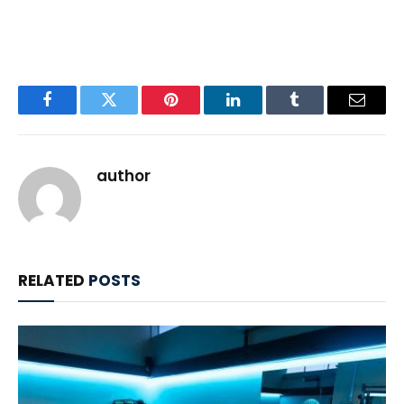
Facebook
Twitter
Pinterest
LinkedIn
Tumblr
Email
author
RELATED
POSTS