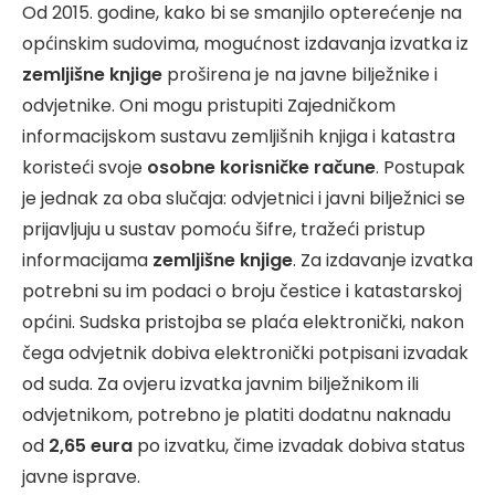
Od 2015. godine, kako bi se smanjilo opterećenje na
općinskim sudovima, mogućnost izdavanja izvatka iz
zemljišne knjige
proširena je na javne bilježnike i
odvjetnike. Oni mogu pristupiti Zajedničkom
informacijskom sustavu zemljišnih knjiga i katastra
koristeći svoje
osobne korisničke račune
. Postupak
je jednak za oba slučaja: odvjetnici i javni bilježnici se
prijavljuju u sustav pomoću šifre, tražeći pristup
informacijama
zemljišne knjige
. Za izdavanje izvatka
potrebni su im podaci o broju čestice i katastarskoj
općini. Sudska pristojba se plaća elektronički, nakon
čega odvjetnik dobiva elektronički potpisani izvadak
od suda. Za ovjeru izvatka javnim bilježnikom ili
odvjetnikom, potrebno je platiti dodatnu naknadu
od
2,65 eura
po izvatku, čime izvadak dobiva status
javne isprave.