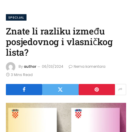
SPECIJAL
Znate li razliku između
posjedovnog i vlasničkog
lista?
By
author
06/03/2024
Nema komentara
3 Mins Read