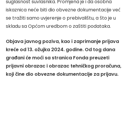
suglasnost suvlasnika. Promjena je i da osobna
iskaznica neće biti dio obvezne dokumentacije već
se tražiti samo uvjerenje o prebivalištu, a što je u
skladu sa Općom uredbom o zaštiti podataka.
Objava javnog poziva, kao i zaprimanje prijava
kreće od 13. ožujka 2024. godine. Od tog dana
građani će moći sa stranica Fonda preuzeti
prijavni obrazac i obrazac tehničkog proračuna,
koji čine dio obvezne dokumentacije za prijavu.
Riječ je o elektronskim verzijama dokumenata koje
će trebati popuniti osnovnim podacima o kući i
informacijama o planiranim mjerama energetske
obnove, odnosno ugradnje sustava za korištenje
obnovljivih izvora energije. Osim njih, prijavitelji će uz
svoju prijavu morati priložiti i sve ostale obvezne