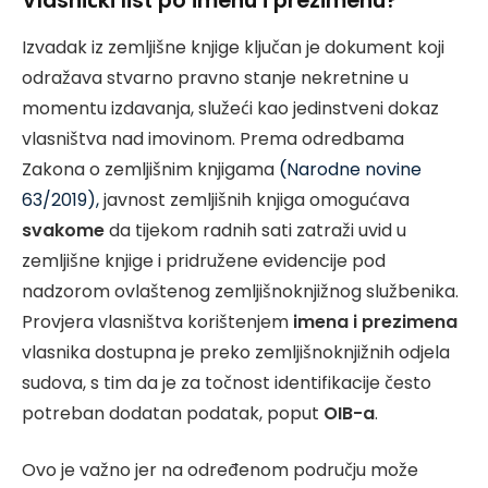
Vlasnički list po imenu i prezimenu?
Izvadak iz zemljišne knjige ključan je dokument koji
odražava stvarno pravno stanje nekretnine u
momentu izdavanja, služeći kao jedinstveni dokaz
vlasništva nad imovinom. Prema odredbama
Zakona o zemljišnim knjigama
(Narodne novine
63/2019),
javnost zemljišnih knjiga omogućava
svakome
da tijekom radnih sati zatraži uvid u
zemljišne knjige i pridružene evidencije pod
nadzorom ovlaštenog zemljišnoknjižnog službenika.
Provjera vlasništva korištenjem
imena i prezimena
vlasnika dostupna je preko zemljišnoknjižnih odjela
sudova, s tim da je za točnost identifikacije često
potreban dodatan podatak, poput
OIB-a
.
Ovo je važno jer na određenom području može