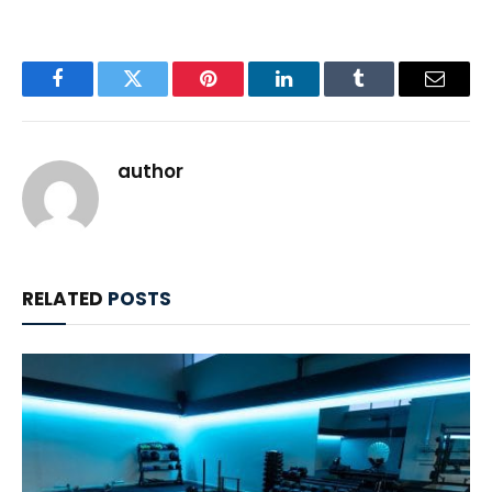
Facebook
Twitter
Pinterest
LinkedIn
Tumblr
Email
author
RELATED
POSTS