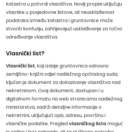
katastra u potvrdi vlasništva. Noviji propisi uključuju
vlasnike u posjedovne listove, ali neusklađenost
podataka između katastra i gruntovnice može
stvoriti konfuziju, zahtijevajući usklađivanje za točno
određivanje vlasništva.
Vlasnički list?
Vlasnički list
, koji izdaje gruntovnica odnosno
zemljišno-knjižni odjel nadležnog općinskog suda,
ključan je dokument za dokazivanje vlasništva nad
nekretninom. Ovaj dokument, dostupan i u
digitalnom formatu na web stranicama nadležnog
ministarstva, sadrži detaljne informacije o
nekretnini, uključujući opis, adresu, površinu i
vlasničke podatke. Pregled
vlasničkog lista
moguć
je online i bez naknade, ali za službene potrebe