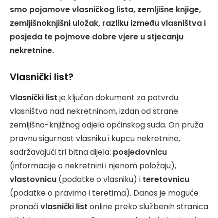
smo pojamove vlasničkog lista, zemljišne knjige,
zemljišnoknjišni uložak, razliku između vlasništva i
posjeda te pojmove dobre vjere u stjecanju
nekretnine.
Vlasnički list?
Vlasnički list
je ključan dokument za potvrdu
vlasništva nad nekretninom, izdan od strane
zemljišno-knjižnog odjela općinskog suda. On pruža
pravnu sigurnost vlasniku i kupcu nekretnine,
sadržavajući tri bitna dijela:
posjedovnicu
(informacije o nekretnini i njenom položaju),
vlastovnicu
(podatke o vlasniku) i
teretovnicu
(podatke o pravima i teretima). Danas je moguće
pronaći
vlasnički list
online preko službenih stranica