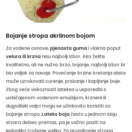
Bojanje stropa akrilnom bojom
Za vodene osnove,
pjenasta guma
i vlakna poput
velura ili krzna
nisu najbolji izbor. Ako želite
kvalitetno, ali ne nužno brzo, bojanje, najbolji izbor bi
bio valjak za navoje. Povećanje brzine kretanja alata
može uzrokovati curenje, prskanje i kapljanje boje.
Zbog veće viskoznosti lateksa u usporedbi s
uobičajenom vodenom emulzijom, krzneni ili
dugodlaki valjci mogu se učinkovito koristiti za
bojanje stropa.
Lateks boja
često u jednom sloju
stvara debeo premaz, pa je važno paziti na
jednoliko trošenje valjka. Za grundiranje stropa