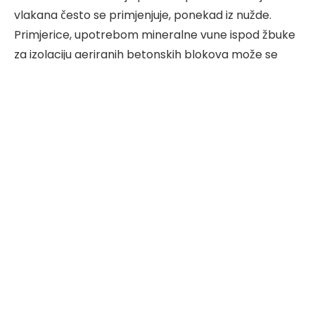
vlakana često se primjenjuje, ponekad iz nužde.
Primjerice, upotrebom mineralne vune ispod žbuke
za izolaciju aeriranih betonskih blokova može se
istovremeno riješiti više izazova:
– Omogućava se propusnost vodene pare kroz
žbuku bez stvaranja ledenog sloja na fasadi;
– Zaštićeni su nosivi zidovi fasade od negativnog
utjecaja kondenzirane ili zaleđene vlage;
– Postiže se povećana učinkovitost izolacije
fasade.
Kuće izgrađene korištenjem
“toplih”
tehnologija
obično su napravljene od materijala s visokom
poroznošću kao što su lagane šuplje cigle, plinski
silikat i pjenasti beton. Teorijske karakteristike tih