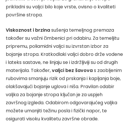
prikladni su valjci bilo koje vrste, ovisno o kvaliteti
površine stropa.
Viskoznost i brzina
sušenja temeljnog premaza
također su važni čimbenici pri odabiru. Za temeljitu
pripremu, poliamidni valjci su izvrstan izbor za
bojanje stropa. Kratkodlaki valjci dobro drže vodene
i lateks sastave, ne linjaju se i izdržljiviji su od drugih
materijala. Također,
valjci bez šavova
s zaobljenim
rubovima smanjuju rizik od prskanja i kapljanja boje,
olakšavajući bojanje uglova i niša. Pravilan odabir
valjka za bojanje stropa ključan je za uspjeh
završnog izgleda. Odabirom odgovarajućeg valjka
možete umanjiti težinu posla i fizički napor, te
osigurati visoku kvalitetu završne obrade.