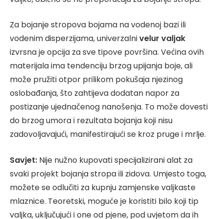
Za bojanje stropova bojama na vodenoj bazi ili
vodenim disperzijama, univerzalni
velur valjak
izvrsna je opcija za sve tipove površina. Većina ovih
materijala ima tendenciju brzog upijanja boje, ali
može pružiti otpor prilikom pokušaja njezinog
oslobađanja, što zahtijeva dodatan napor za
postizanje ujednačenog nanošenja. To može dovesti
do brzog umora i rezultata bojanja koji nisu
zadovoljavajući, manifestirajući se kroz pruge i mrlje.
Savjet:
Nije nužno kupovati specijalizirani alat za
svaki projekt bojanja stropa ili zidova. Umjesto toga,
možete se odlučiti za kupnju zamjenske valjkaste
mlaznice. Teoretski, moguće je koristiti bilo koji tip
valjka, uključujući i one od pjene, pod uvjetom da ih