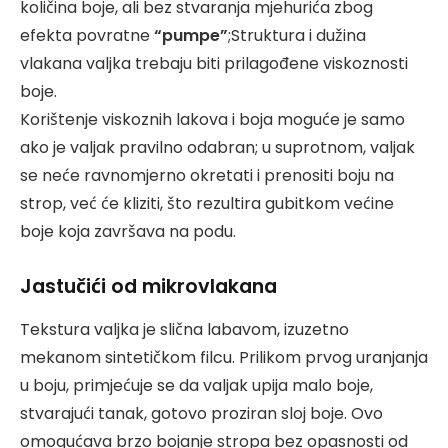
količina boje, ali bez stvaranja mjehurića zbog
efekta povratne
“pumpe”
;Struktura i dužina
vlakana valjka trebaju biti prilagođene viskoznosti
boje.
Korištenje viskoznih lakova i boja moguće je samo
ako je valjak pravilno odabran; u suprotnom, valjak
se neće ravnomjerno okretati i prenositi boju na
strop, već će kliziti, što rezultira gubitkom većine
boje koja završava na podu.
Jastučići od mikrovlakana
Tekstura valjka je slična labavom, izuzetno
mekanom sintetičkom filcu. Prilikom prvog uranjanja
u boju, primjećuje se da valjak upija malo boje,
stvarajući tanak, gotovo proziran sloj boje. Ovo
omogućava brzo bojanje stropa bez opasnosti od