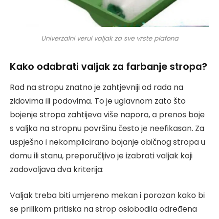
Univerzalni verul valjak za sve vrste plafona
Kako odabrati valjak za farbanje stropa?
Rad na stropu znatno je zahtjevniji od rada na
zidovima ili podovima. To je uglavnom zato što
bojenje stropa zahtijeva više napora, a prenos boje
s valjka na stropnu površinu često je neefikasan. Za
uspješno i nekomplicirano bojanje običnog stropa u
domu ili stanu, preporučljivo je izabrati valjak koji
zadovoljava dva kriterija:
Valjak treba biti umjereno mekan i porozan kako bi
se prilikom pritiska na strop oslobodila određena