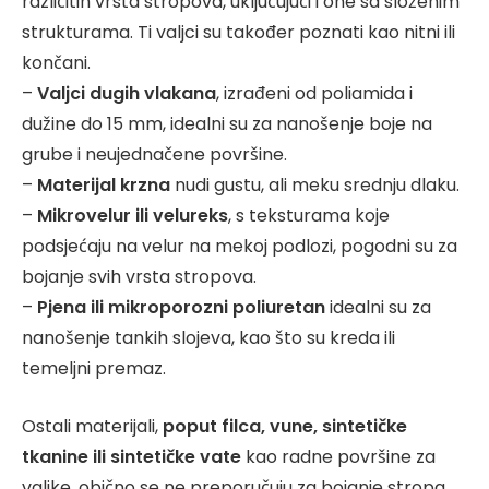
različitih vrsta stropova, uključujući i one sa složenim
strukturama. Ti valjci su također poznati kao nitni ili
končani.
–
Valjci dugih vlakana
, izrađeni od poliamida i
dužine do 15 mm, idealni su za nanošenje boje na
grube i neujednačene površine.
–
Materijal krzna
nudi gustu, ali meku srednju dlaku.
–
Mikrovelur ili velureks
, s teksturama koje
podsjećaju na velur na mekoj podlozi, pogodni su za
bojanje svih vrsta stropova.
–
Pjena ili mikroporozni
poliuretan
idealni su za
nanošenje tankih slojeva, kao što su kreda ili
temeljni premaz.
Ostali materijali,
poput filca, vune, sintetičke
tkanine ili sintetičke vate
kao radne površine za
valjke, obično se ne preporučuju za bojanje stropa.