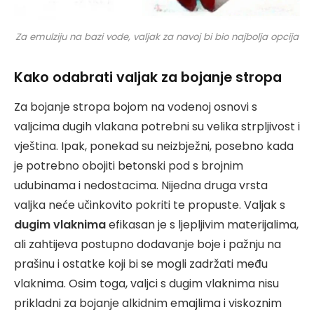
Za emulziju na bazi vode, valjak za navoj bi bio najbolja opcija
Kako odabrati valjak za bojanje stropa
Za bojanje stropa bojom na vodenoj osnovi s
valjcima dugih vlakana potrebni su velika strpljivost i
vještina. Ipak, ponekad su neizbježni, posebno kada
je potrebno obojiti betonski pod s brojnim
udubinama i nedostacima. Nijedna druga vrsta
valjka neće učinkovito pokriti te propuste. Valjak s
dugim vlaknima
efikasan je s ljepljivim materijalima,
ali zahtijeva postupno dodavanje boje i pažnju na
prašinu i ostatke koji bi se mogli zadržati među
vlaknima. Osim toga, valjci s dugim vlaknima nisu
prikladni za bojanje alkidnim emajlima i viskoznim